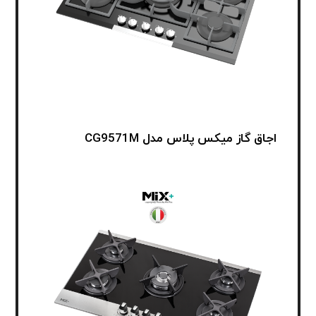
اجاق گاز میکس پلاس مدل CG9571M