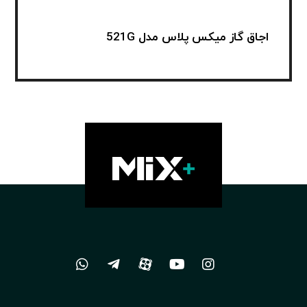
اجاق گاز میکس پلاس مدل 521G