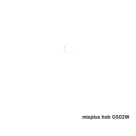
mixplus hob G502W