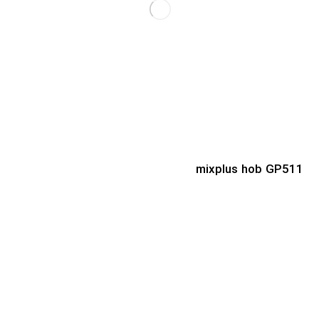
mixplus hob GP511