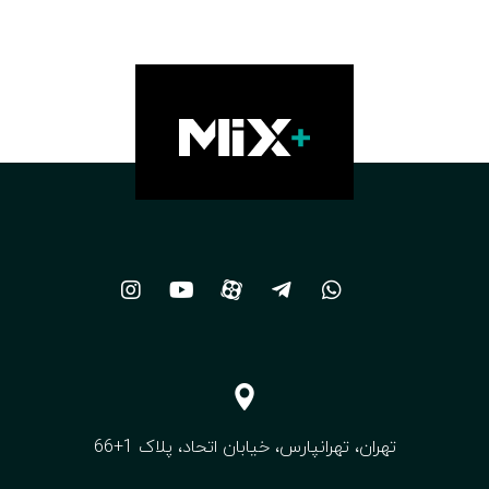
Categories
built-in
10
Built-in oven
12
Built-in steel
25
Cladding steel
8
fantasy
12
Geranite
5
Glass oven
46
Glazed oven
1
تهران، تهرانپارس، خیابان اتحاد، پلاک 1+66
Handmade sinks
13