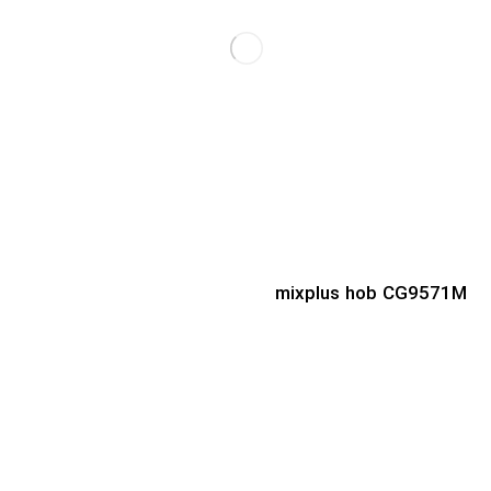
mixplus hob CG9571M