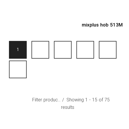
mixplus hob 513M
1
2
3
4
5
→
Filter products
Showing 1 - 15 of 75
results
Hob