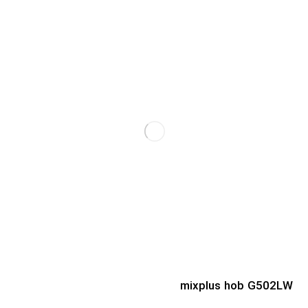
mixplus hob G502LW