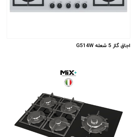
G514W اجاق گاز 5 شعله