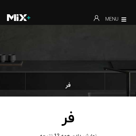
MENU
فر
فر