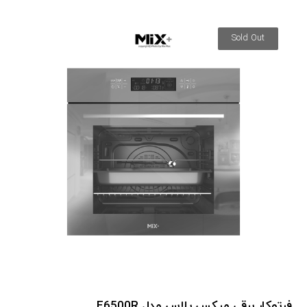
Sold Out
فرتوکار برقی میکس پلاس مدل E6500R