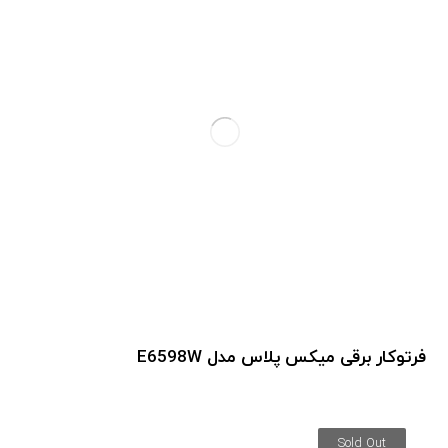
فرتوکار برقی میکس پلاس مدل E6598W
Sold Out