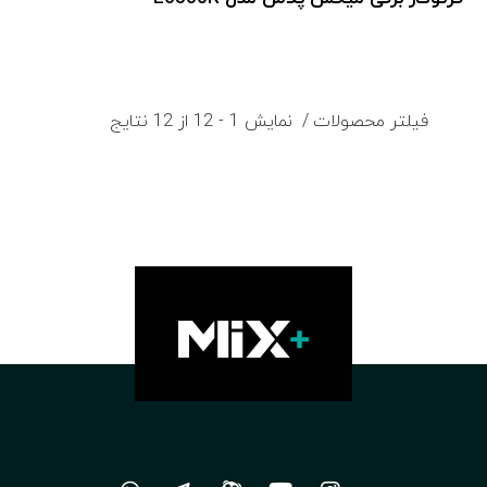
فیلتر محصولات
نمایش 1 - 12 از 12 نتایج
دسته بندی ها
sink
1
قیمت
ریال309,000,000
ریال0
0
309,000,000
مرتب سازی بر اساس